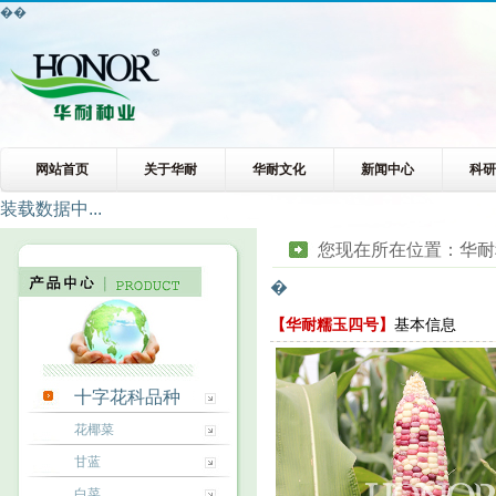
��
网站首页
关于华耐
华耐文化
新闻中心
科
装载数据中...
您现在所在位置：
华耐
�
【华耐糯玉四号】
基本信息
十字花科品种
花椰菜
甘蓝
白菜