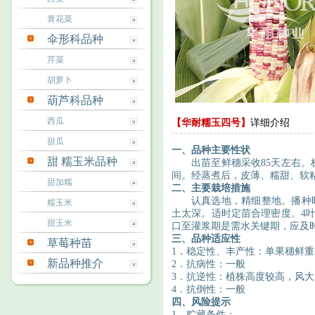
青花菜
伞形科品种
芹菜
胡萝卜
葫芦科品种
西瓜
【华耐糯玉四号】
详细介绍
甜瓜
一、
品种主要性状
甜 糯玉米品种
出苗至鲜穗采收
85天左右。
间。经蒸煮后，皮薄、糯甜、软
甜加糯
二、
主要栽培措施
认真选地，精细整地。播种
糯玉米
土太深。
适时
定苗合理密度。
4
甜玉米
口至灌浆期是需水关键期，应及时
三、品种
适应性
草莓种苗
1．
稳定性、丰产性：
单果穗鲜重
新品种推介
2．
抗病性：一般
3．
抗逆性：植株高度较高，风大
4．
抗倒性：一般
四、
风险提示
1．
贮藏条件：